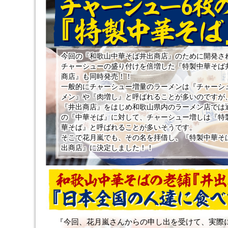
今回の『和歌山中華そば井出商店』のために開発さ
チャーシューの盛り付けを倍増した『特製中華そば
商店』も同時発売！！
一般的にチャーシュー増量のラーメンは『チャーシ
メン』や『肉増し』と呼ばれることが多いのですが
『井出商店』をはじめ和歌山県内のラーメン店では
の『中華そば』に対して、チャーシュー増しは『特
華そば』と呼ばれることが多いそうです。
そこで花月嵐でも、その名を拝借し、『特製中華そ
出商店』に決定しました！！
『今回、花月嵐さんからの申し出を受けて、実際