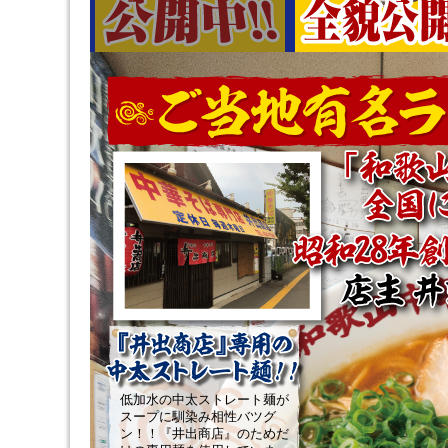
低加水の中太ストレート麺が
スープに馴染み相性バツグ
ン！！『井出商店』のためだ