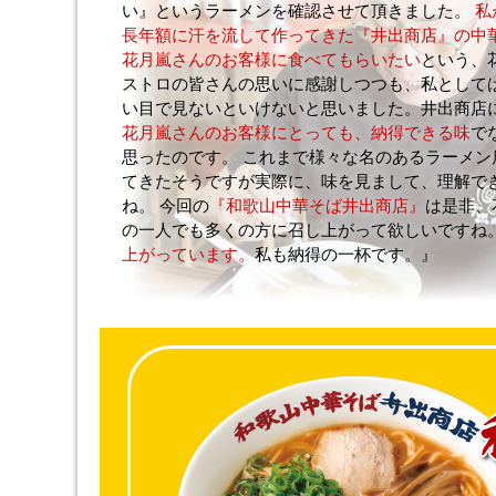
い』というラーメンを確認させて頂きました。
私
長年額に汗を流して作ってきた『井出商店』の中
花月嵐さんのお客様に食べてもらいたい
という、
ストロの皆さんの思いに感謝しつつも、私として
い目で見ないといけないと思いました。井出商店
花月嵐さんのお客様にとっても、納得できる味
で
思ったのです。 これまで様々な名のあるラーメン
てきたそうですが実際に、味を見まして、理解で
ね。 今回の
『和歌山中華そば井出商店』
は是非、
の一人でも多くの方に召し上がって欲しいですね
上がっています。
私も納得の一杯です。』