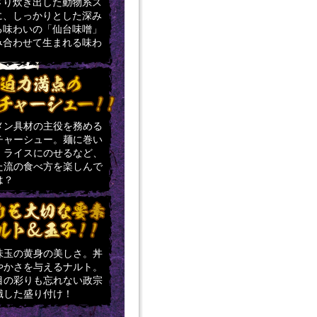
さり炊き出した動物系ス
に、しっかりとした深み
る味わいの「仙台味噌」
み合わせて生まれる味わ
メン具材の主役を務める
チャーシュー。麺に巻い
、ライスにのせるなど、
た流の食べ方を楽しんで
は？
味玉の黄身の美しさ。丼
やかさを与えるナルト。
目の彩りも忘れない政宗
識した盛り付け！