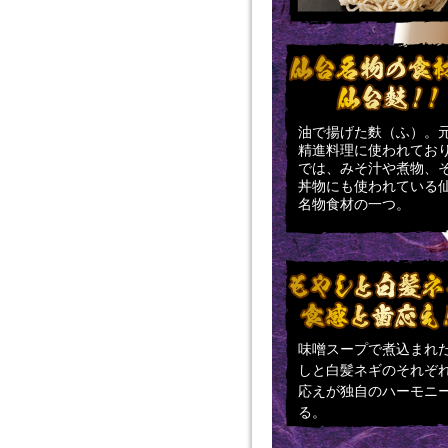
油で揚げた麩（ふ）。
精進料理に使われてお
では、みそ汁や煮物、
丼物にも使われている
名物食材の一つ。
味噌スープで煮込まれ
しと白髪ネギのそれぞ
応えが独自のハーモニ
る。