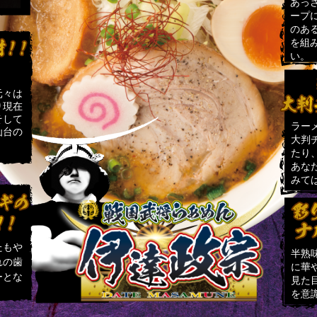
あっ
ープ
のあ
を組
い。
元々は
り現在
そして
ラー
仙台の
大判
たり
あな
みて
たもや
半熟
れの歯
に華
ーとな
見た
を意