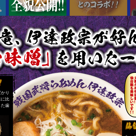
ばかり
来に比
した歯