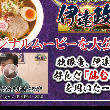
らあめん伊達政宗』本編