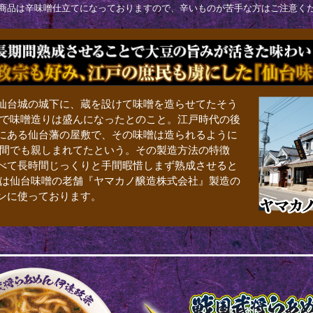
商品は辛味噌仕立てになっておりますので、辛いものが苦手な方はご注意く
仙台城の城下に、蔵を設けて味噌を造らせてたそう
藩で味噌造りは盛んになったとのこと。江戸時代の後
にある仙台藩の屋敷で、その味噌は造られるように
の間でも親しまれてたという。その製造方法の特徴
べて長時間じっくりと手間暇惜しまず熟成させると
回は仙台味噌の老舗『ヤマカノ醸造株式会社』製造の
ンに使っております。