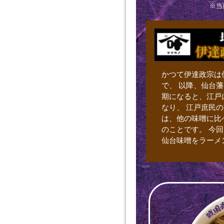
※当
かつて伊達政宗は
で、 以降、仙台
期になると、江戸
なり、 江戸庶民
は、他の味噌に比
のことです。 今
仙台味噌をラーメ