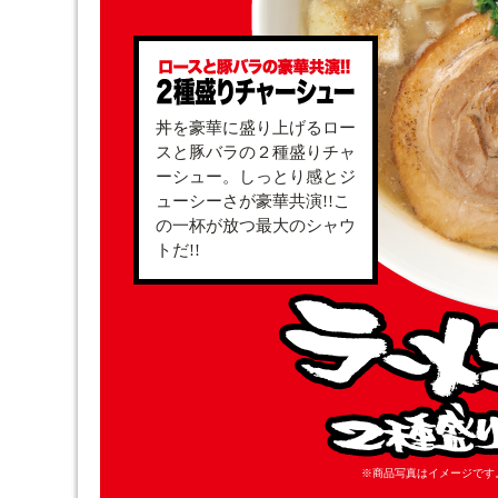
丼を豪華に盛り上げるロー
スと豚バラの２種盛りチャ
ーシュー。しっとり感とジ
ューシーさが豪華共演!!こ
の一杯が放つ最大のシャウ
トだ!!
※商品写真はイメージです