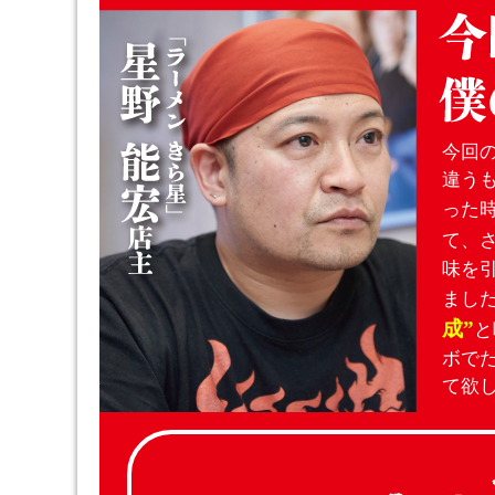
今回
違う
った
て、
味を
まし
成”
と
ボで
て欲