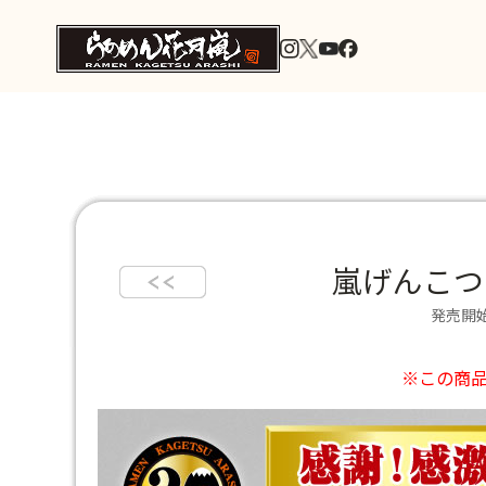
嵐げんこつ
発売開始
※この商