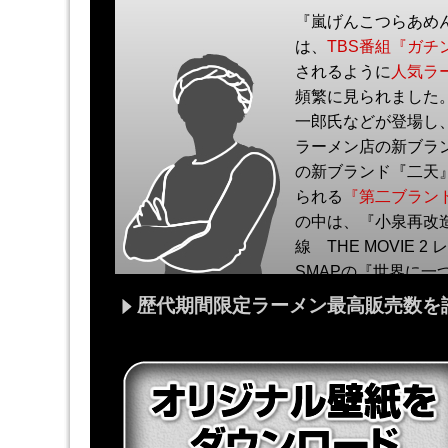
『嵐げんこつらあめん
は、
TBS番組『ガチ
されるように
人気ラ
頻繁に見られました
一郎氏などが登場し
ラーメン店の新ブラ
の新ブランド『二天
られる
『第二ブラン
の中は、『小泉再改
線 THE MOVIE
SMAPの『世界に
呼びました。
歴代期間限定ラーメン最高販売数を