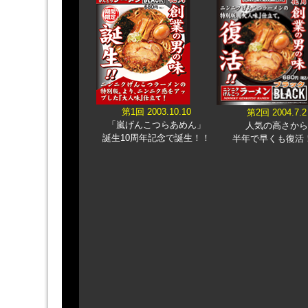
第1回 2003.10.10
第2回 2004.7.2
「嵐げんこつらあめん」
人気の高さから
誕生10周年記念で誕生！！
半年で早くも復活