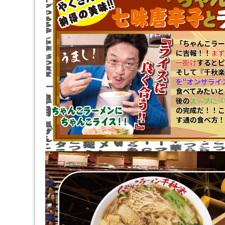
「ちゃんこラー
に吉報！！
まず
一掛け
するとピ
そして『千秋楽
を“オンザライ
食べてみたいと
後の
スープに『
の完成だ！！こ
す通の食べ方！