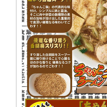
『ちゃんこ鍋』の代表的な味
付け。シンプルに鶏と醤油。
そこに肉や野菜の数種類の素
材の旨味が溶け出した重層的
で奥深い優雅なる味わいでご
わす！！
すり潰した白胡麻をスープ一
面に振り掛けることで心躍る
ほのかな香りと 優美なるコク
が加わるのでごわす！！